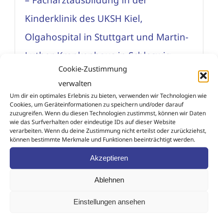
Kinderklinik des UKSH Kiel,
Olgahospital in Stuttgart und Martin-
Luther-Krankenhaus in Schleswig
Cookie-Zustimmung
– Mitglied im Berufsverband der
verwalten
Um dir ein optimales Erlebnis zu bieten, verwenden wir Technologien wie
Kinder- und Jugendärzte (bvkj), der
Cookies, um Geräteinformationen zu speichern und/oder darauf
zuzugreifen. Wenn du diesen Technologien zustimmst, können wir Daten
Deutschen Gesellschaft für Kinder-
wie das Surfverhalten oder eindeutige IDs auf dieser Website
verarbeiten. Wenn du deine Zustimmung nicht erteilst oder zurückziehst,
und Jugendmedizin, der Deutschen
können bestimmte Merkmale und Funktionen beeinträchtigt werden.
Gesellschaft für pädiatrische
Akzeptieren
Infektiologie e.V.(dgpi),
Ablehnen
Norddeutschen Arbeitsgemeinschaft
Einstellungen ansehen
für pädiatrische Pneumologie und