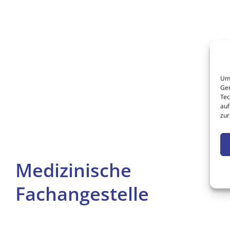
Um 
Ger
Tec
auf
zur
Medizinische
Fachangestelle