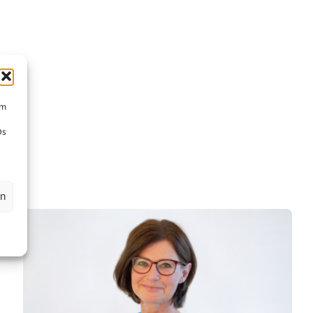
um
Ds
en